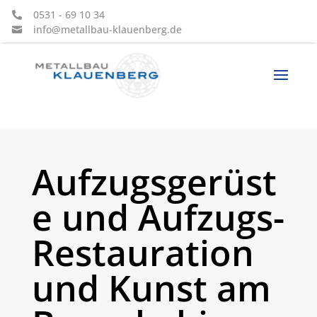
0531 - 69 10 34

info@metallbau-klauenberg.de

Aufzugsgerüst
e und Aufzugs-
Restauration
und Kunst am